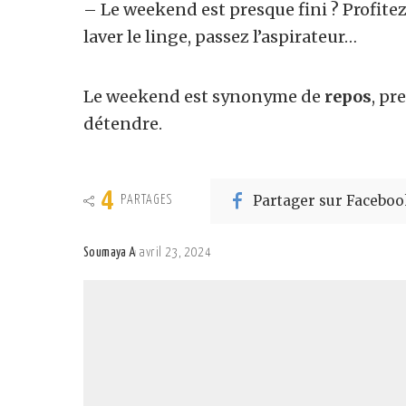
– Le weekend est presque fini ? Profite
laver le linge, passez l’aspirateur…
Le weekend est synonyme de
repos
, pr
détendre.
4
Partager sur Faceboo
PARTAGES
Soumaya A
avril 23, 2024
Posted
by