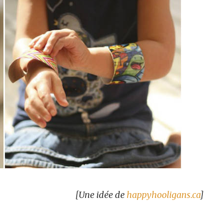
[Une idée de
happyhooligans.ca
]