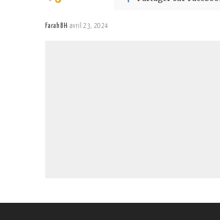
Farah BH
avril 23, 2024
Posted
by