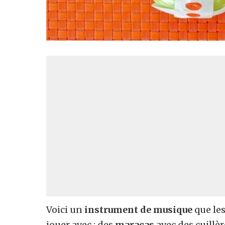
Voici un
instrument de musique
que le
jouer avec : des
maracas
avec des cuillèr