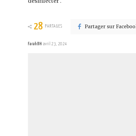
désinfecter .
28
Partager sur Faceboo
PARTAGES
Farah BH
avril 23, 2024
Posted
by