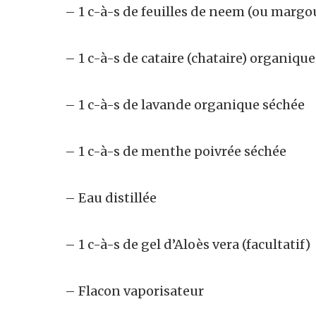
– 1 c-à-s de feuilles de neem (ou margo
– 1 c-à-s de cataire (chataire) organiqu
– 1 c-à-s de lavande organique séchée
– 1 c-à-s de menthe poivrée séchée
– Eau distillée
– 1 c-à-s de gel d’Aloès vera (facultatif)
– Flacon vaporisateur