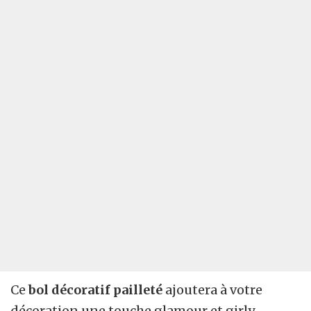
Ce
bol décoratif pailleté
ajoutera à votre
décoration une touche glamour et girly.