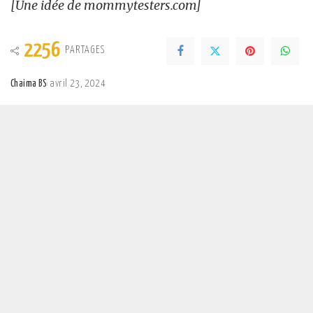
[Une idée de mommytesters.com]
2256
PARTAGES
Chaima BS
avril 23, 2024
Posted
by