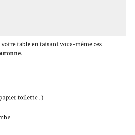
à votre table en faisant vous-même ces
couronne
.
papier toilette…)
ombe