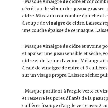
• Masque
vinaigre de cidre
et concomb
sécrétion de sébum des
peaux grasses
,
cidre
. Mixez un concombre épluché et co
à soupe de
vinaigre de cidre
. Laissez r
une couche épaisse de ce masque. Laisse
• Masque
vinaigre de cidre
et avoine p
et apaiser une
peau
sensible et sèche, v
cidre
et de farine d’avoine. Mélangez 6 c
à café de
vinaigre de cidre
et 3 cuillère
sur un visage propre. Laissez sécher puis
• Masque purifiant à l’argile verte et
vin
et resserre les pores dilatés de la
peau
(p
cuillères à soupe d’argile verte avec 2 c