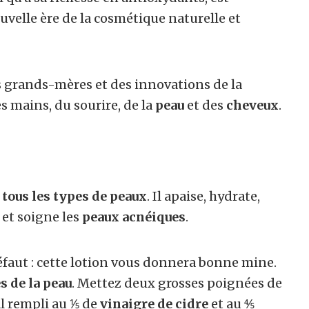
uvelle ère de la cosmétique naturelle et
os grands-mères et des innovations de la
s mains, du sourire, de la
peau
et des
cheveux
.
r
tous les types de peaux
. Il apaise, hydrate,
 et soigne les
peaux acnéiques
.
défaut : cette lotion vous donnera bonne mine.
s de la peau
. Mettez deux grosses poignées de
l rempli au ⅕ de
vinaigre de cidre
et au ⅘