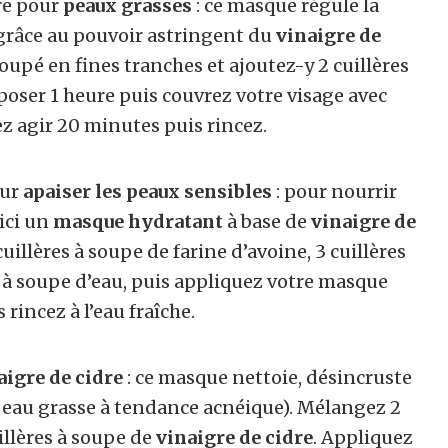
re pour
peaux grasses
: ce masque régule la
 grâce au pouvoir astringent du
vinaigre de
upé en fines tranches et ajoutez-y 2 cuillères
eposer 1 heure puis couvrez votre visage avec
z agir 20 minutes puis rincez.
our
apaiser les peaux sensibles
: pour nourrir
oici un
masque hydratant
à base de
vinaigre de
uillères à soupe de farine d’avoine, 3 cuillères
s à soupe d’eau, puis appliquez votre masque
 rincez à l’eau fraîche.
aigre de cidre
: ce masque nettoie, désincruste
eau grasse à tendance acnéique). Mélangez 2
uillères à soupe de
vinaigre de cidre
. Appliquez