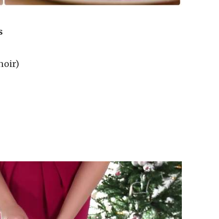
s
noir)