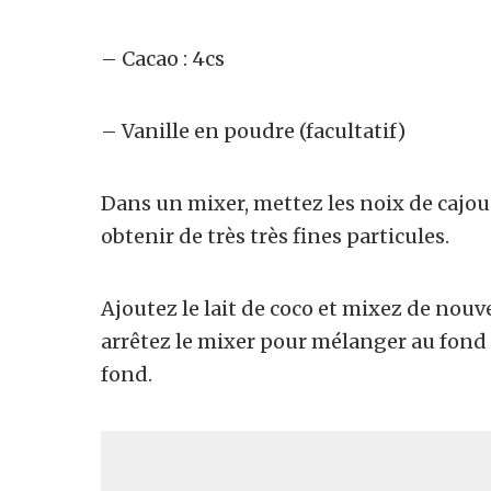
– Cacao : 4cs
– Vanille en poudre (facultatif)
Dans un mixer, mettez les noix de cajou 
obtenir de tr
è
s tr
è
s fines particules.
Ajoutez le lait de coco et mixez de nou
arrêtez le mixer pour mélanger au fond c
fond.