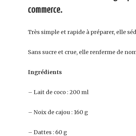
commerce.
Tr
è
s simple et rapide à préparer, elle sé
Sans sucre et crue, elle renferme de n
Ingré
dients
– Lait de coco : 200 ml
– Noix de cajou : 160 g
– Dattes : 60 g