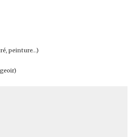
oré, peinture…)
ugeoir)