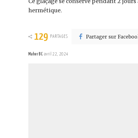
Ce glaçage se conserve pendant 2 jours
hermétique.
129
Partager sur Faceboo
PARTAGES
Maher BC
avril 22, 2024
Posted
by