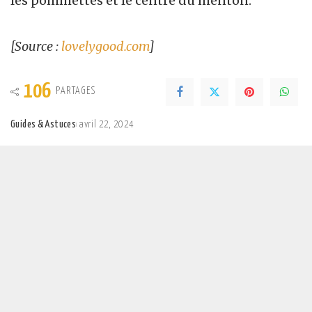
les pommettes et le centre du menton.
[Source :
lovelygood.com
]
106
PARTAGES
Guides & Astuces
avril 22, 2024
Posted
by