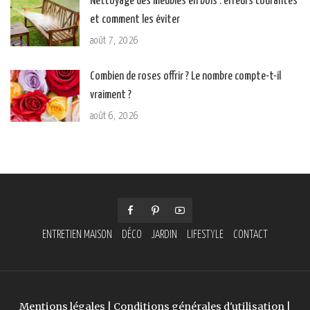
Nettoyage des meubles en bois : erreurs courantes
et comment les éviter
août 7, 2026
Combien de roses offrir ? Le nombre compte-t-il
vraiment ?
août 6, 2026
ENTRETIEN MAISON
DÉCO
JARDIN
LIFESTYLE
CONTACT
Mentions légales
|
Conditions générales d'utilisation
|