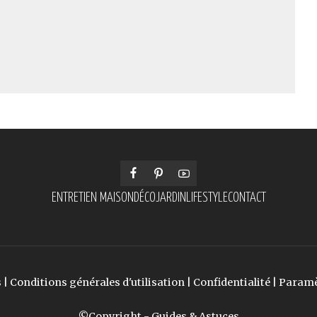
ENTRETIEN MAISON
DÉCO
JARDIN
LIFESTYLE
CONTACT
s
|
Conditions générales d'utilisation
|
Confidentialité
|
Paramè
©Copyright - Guides & Astuces