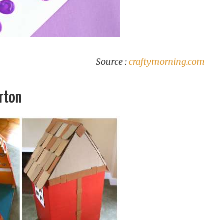
Source :
craftymorning.com
rton