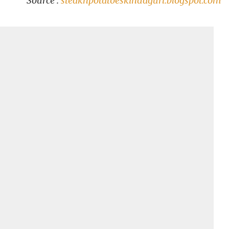
Source :
steaknpotatoeskindagurl.blogspot.com