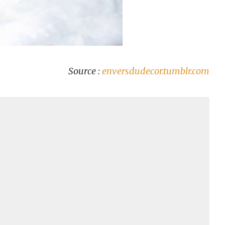
Source :
enversdudecor.tumblr.com