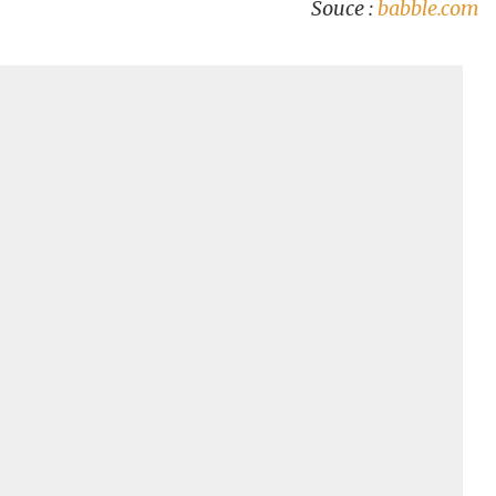
Souce :
babble.com