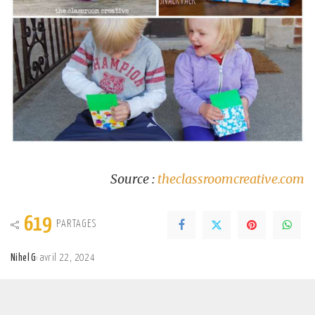
Source :
theclassroomcreative.com
619
PARTAGES
Nihel G
avril 22, 2024
Posted
by