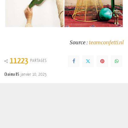
Source :
teamconfetti.nl
11223
PARTAGES
Chaima BS
janvier 10, 2025
Posted
by