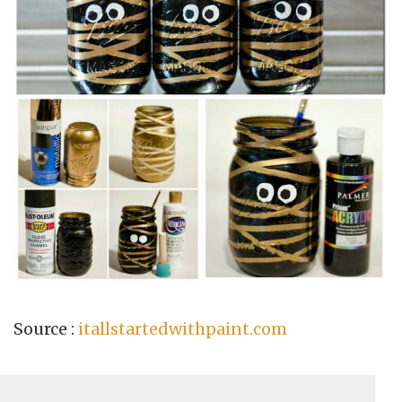
Source :
itallstartedwithpaint.com