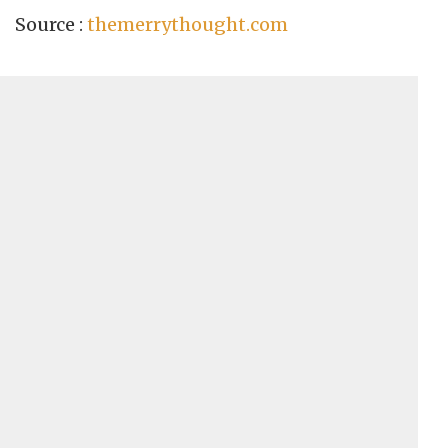
Source :
themerrythought.com