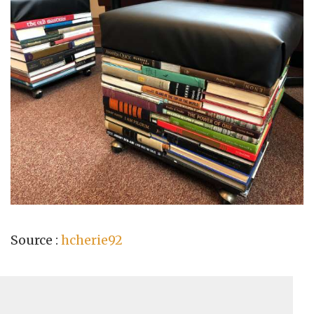
Source :
hcherie92