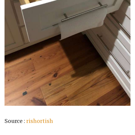
Source :
rishortish