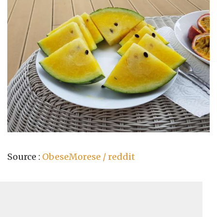
Source :
ObeseMorese / reddit