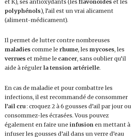
et K), ses antioxydants (les
flavonoïdes
et les
polyphénols
), l’ail est un vrai alicament
(aliment-médicament).
Il permet de lutter contre nombreuses
maladies
comme le
rhume
, les
mycoses
, les
verrues
et même le
cancer
, sans oublier qu’il
aide à réguler
la tension artérielle
.
En cas de maladie et pour combattre les
infections, il est recommandé de consommer
l’ail cru
: croquez 2 à 6 gousses d’ail par jour ou
consommez-les écrasées. Vous pouvez
également en faire une
infusion
en mettant à
infuser les gousses d’ail dans un verre d’eau