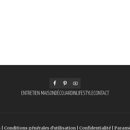
ENTRETIEN MAISON
DÉCO
JARDIN
LIFESTYLE
CONTACT
s
|
Conditions générales d'utilisation
|
Confidentialité
|
Paramè