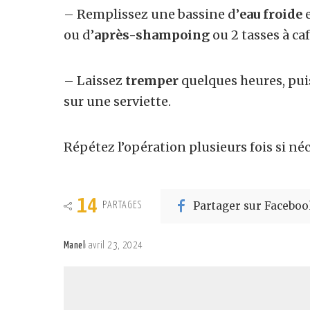
– Remplissez une bassine d’
eau froide
ou d’
après-shampoing
ou 2 tasses à ca
– Laissez
tremper
quelques heures, pu
sur une serviette.
Répétez l’opération plusieurs fois si néc
14
Partager sur Faceboo
PARTAGES
Manel
avril 23, 2024
Posted
by