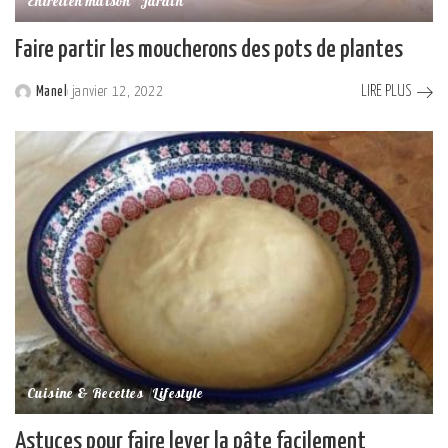
Entretien maison
Jardin
Faire partir les moucherons des pots de plantes
LIRE PLUS
Manel
janvier 12, 2022
Posted
by
Cuisine & Recettes
Lifestyle
Astuces pour faire lever la pâte facilement