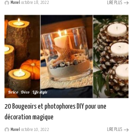
LIRE PLUS
Manel
octobre 18, 2022
Posted
by
Brico
Déco
Lifestyle
20 Bougeoirs et photophores DIY pour une
décoration magique
LIRE PLUS
Manel
octobre 10, 2022
Posted