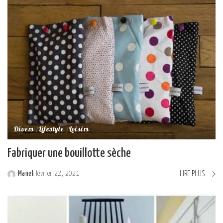
Divers
Lifestyle
Loisirs
Fabriquer une bouillotte sèche
LIRE PLUS
Manel
février 22, 2021
Posted
by