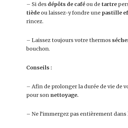
– Si des
dépôts de café
ou de
tartre
pers
tiède
ou laissez-y fondre une
pastille e
rincez.
– Laissez toujours votre thermos
séche
bouchon.
Conseils :
– Afin de prolonger la durée de vie de v
pour son
nettoyage.
–
Ne l’immergez pas entièrement dans l