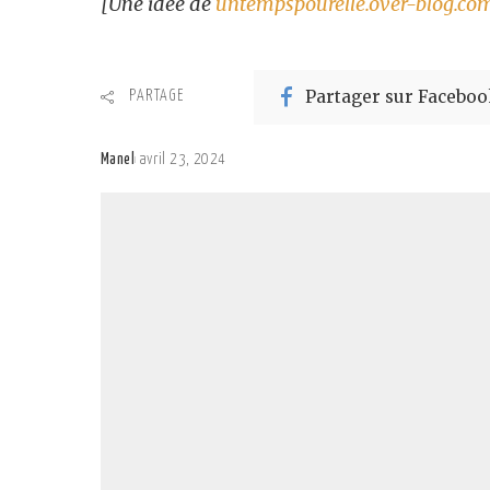
[Une idée de
untempspourelle.over-blog.co
Partager sur Faceboo
PARTAGE
Manel
avril 23, 2024
Posted
by