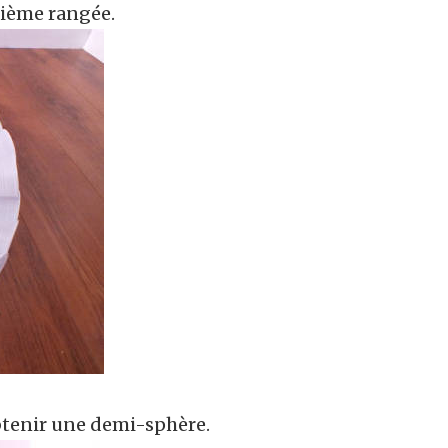
xième rangée.
btenir une demi-sphère.