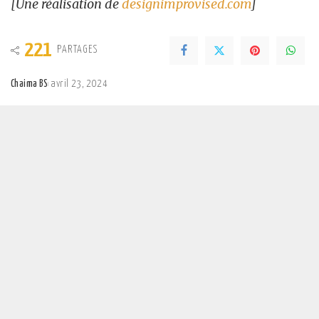
[Une réalisation de
designimprovised.com
]
221
PARTAGES
Chaima BS
avril 23, 2024
Posted
by