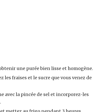
à obtenir une purée bien lisse et homogène.
z les fraises et le sucre que vous venez de
e avec la pincée de sel et incorporez-les
.
et mettez au frigo pendant 3 heures.