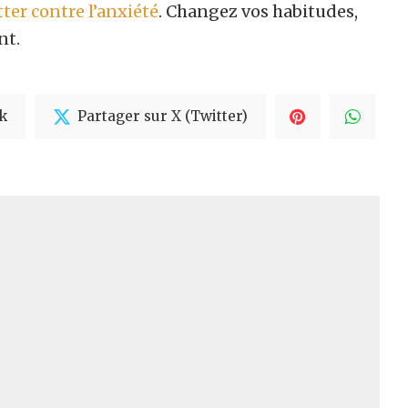
er contre l’anxiété
. Changez vos habitudes,
nt.
k
Partager sur X (Twitter)