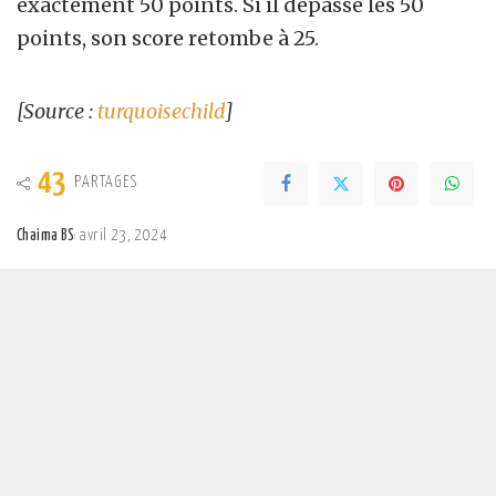
exactement 50 points. Si il dépasse les 50
points, son score retombe à 25.
[Source :
turquoisechild
]
43
PARTAGES
Chaima BS
avril 23, 2024
Posted
by