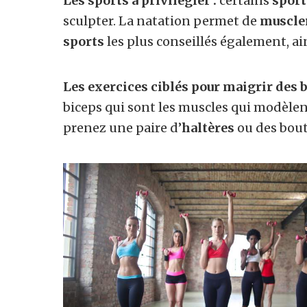
Les sports à privilégier :
certains
sport
sculpter. La natation permet de
muscler
sports
les plus conseillés également, ains
Les exercices ciblés pour maigrir des b
biceps qui sont les muscles qui modèlen
prenez une paire d’
haltères
ou des boute