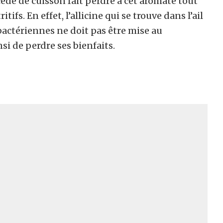
cédé de cuisson fait perdre à cet aromate tout
ifs. En effet, l’allicine qui se trouve dans l’ail
bactériennes ne doit pas être mise au
nsi de perdre ses bienfaits.