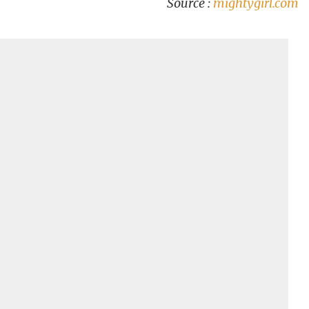
Source :
mightygirl.com