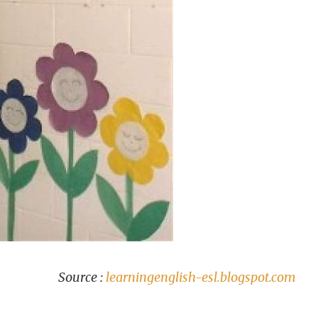
Source :
learningenglish-esl.blogspot.com