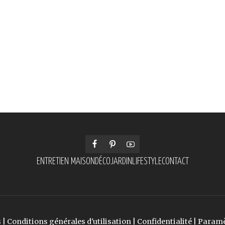
ENTRETIEN MAISON
DÉCO
JARDIN
LIFESTYLE
CONTACT
s
|
Conditions générales d'utilisation
|
Confidentialité
|
Paramè