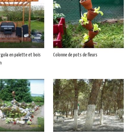
rgola en palette et bois
Colonne de pots de fleurs
n