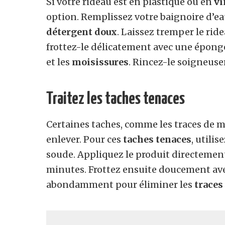
Si votre rideau est en plastique ou en
vi
option. Remplissez votre baignoire d’ea
détergent doux
. Laissez tremper le rid
frottez-le délicatement avec une éponge
et les
moisissures
. Rincez-le soigneusem
Traitez les taches tenaces
Certaines taches, comme les traces de mo
enlever. Pour ces
taches tenaces
, utili
soude. Appliquez le produit directement
minutes. Frottez ensuite doucement av
abondamment pour éliminer les
traces