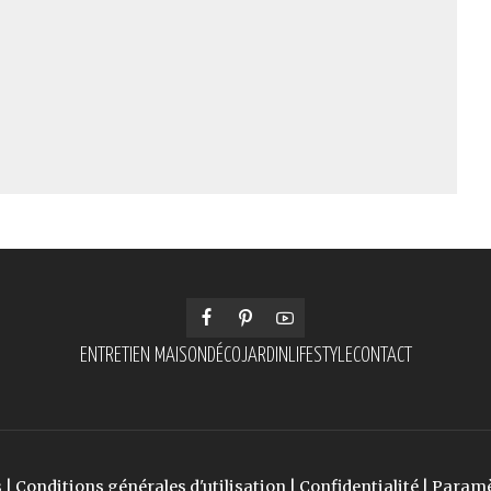
ENTRETIEN MAISON
DÉCO
JARDIN
LIFESTYLE
CONTACT
s
|
Conditions générales d'utilisation
|
Confidentialité
|
Paramè