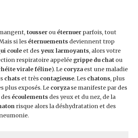
démangent,
tousser
ou
éternuer
parfois, tout
Mais si les
éternuements
deviennent trop
ui coule
et des
yeux larmoyants
, alors votre
ction respiratoire appelée
grippe du chat
ou
héite virale féline
). Le
coryza
est une maladie
es
chats
et très
contagieuse
. Les
chatons
, plus
es plus exposés. Le
coryza
se manifeste par des
, des
écoulements
des yeux et du nez, de la
haton
risque alors la déshydratation et des
pneumonie.