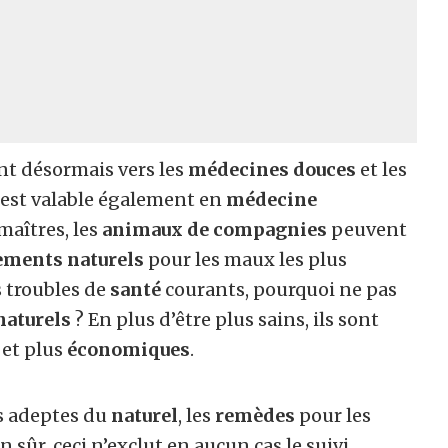
nt désormais vers les
médecines douces
et les
i est valable également en
médecine
maîtres, les
animaux de compagnies
peuvent
ements naturels
pour les maux les plus
s troubles de
santé
courants, pourquoi ne pas
naturels
? En plus d’être plus sains, ils sont
et plus
économiques
.
s adeptes du
naturel
, les
remèdes
pour les
n sûr, ceci n’exclut en aucun cas le suivi