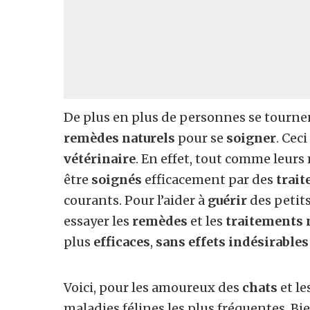
De plus en plus de personnes se tourne
remèdes naturels
pour se
soigner
. Cec
vétérinaire
. En effet, tout comme leurs 
être
soignés
efficacement par des
trait
courants. Pour l’aider à
guérir
des petit
essayer les
remèdes
et les
traitements 
plus
efficaces
,
sans effets indésirables
Voici, pour les amoureux des
chats
et le
maladies félines les plus fréquentes. Bie