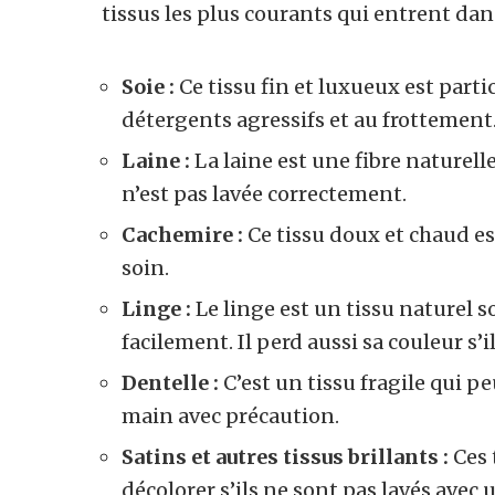
tissus les plus courants qui entrent dans
Soie :
Ce tissu fin et luxueux est parti
détergents agressifs et au frottement
Laine :
La laine est une fibre naturelle
n’est pas lavée correctement.
Cachemire :
Ce tissu doux et chaud est
soin.
Linge :
Le linge est un tissu naturel s
facilement. Il perd aussi sa couleur s’i
Dentelle :
C’est un tissu fragile qui pe
main avec précaution.
Satins et autres tissus brillants :
Ces 
décolorer s’ils ne sont pas lavés avec 