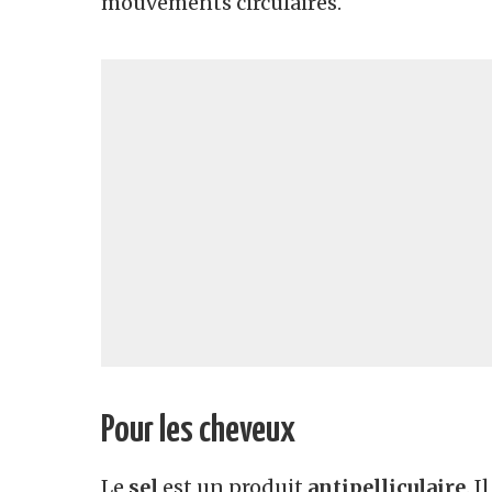
mouvements circulaires.
Pour les cheveux
Le
sel
est un produit
antipelliculaire
. 