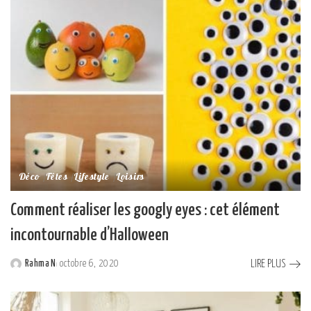
Déco
Fêtes
Lifestyle
Loisirs
Comment réaliser les googly eyes : cet élément
incontournable d’Halloween
LIRE PLUS
Rahma N
octobre 6, 2020
Posted
by