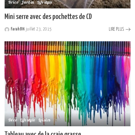
Brico
Jardin
Lifestyle
Mini serre avec des pochettes de CD
LIRE PLUS
Farah BH
juillet 23, 2015
Posted
by
Déco
Lifestyle
Loisirs
Tableau avec de la craie grasse