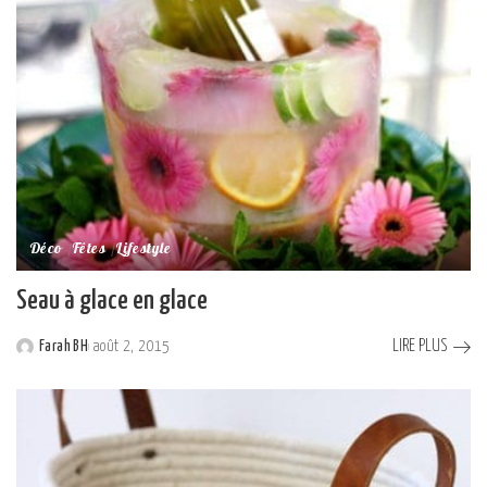
Déco
Fêtes
Lifestyle
Seau à glace en glace
LIRE PLUS
Farah BH
août 2, 2015
Posted
by