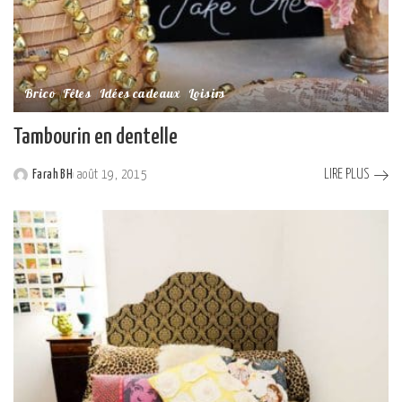
Brico
Fêtes
Idées cadeaux
Loisirs
Tambourin en dentelle
LIRE PLUS
Farah BH
août 19, 2015
Posted
by