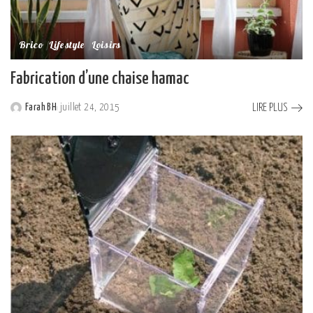
Brico
Lifestyle
Loisirs
Fabrication d’une chaise hamac
LIRE PLUS
Farah BH
juillet 24, 2015
Posted
by