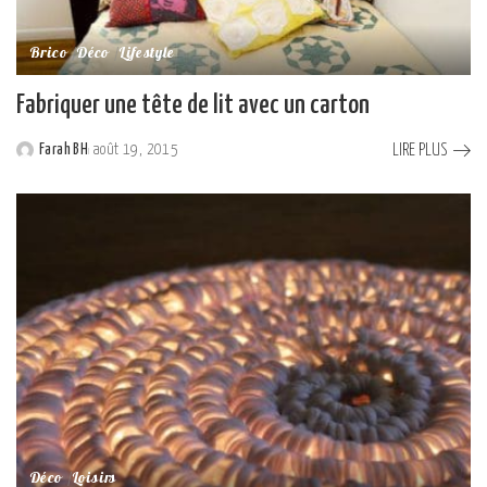
Brico
Déco
Lifestyle
Fabriquer une tête de lit avec un carton
LIRE PLUS
Farah BH
août 19, 2015
Posted
by
Déco
Loisirs