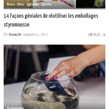
Brico
Déco
Lifestyle
Loisirs
14 Façons géniales de réutiliser les emballages
styromousse
LIRE PLUS
Chaima BS
septembre 5, 2022
Posted
by
Technologie