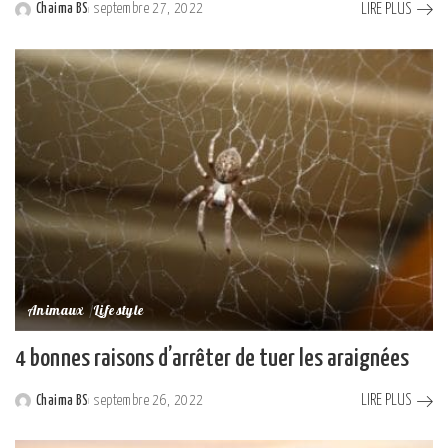
LIRE PLUS
Chaima BS
septembre 27, 2022
Posted
by
Animaux
Lifestyle
4 bonnes raisons d’arrêter de tuer les araignées
LIRE PLUS
Chaima BS
septembre 26, 2022
Posted
by